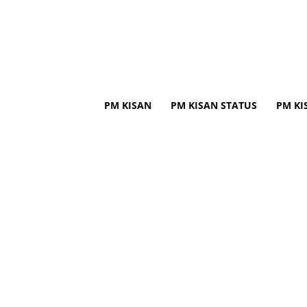
PM KISAN
PM KISAN STATUS
PM KI